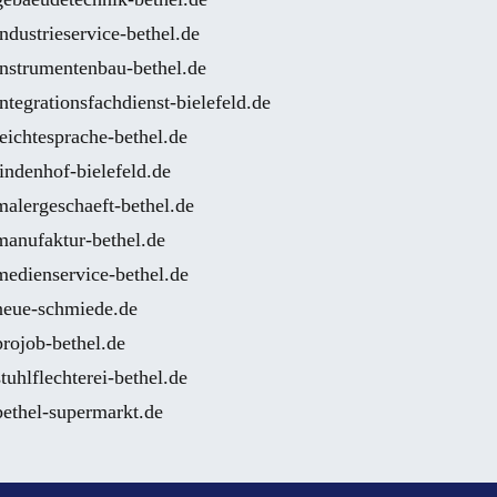
industrieservice-bethel.de
instrumentenbau-bethel.de
integrationsfachdienst-bielefeld.de
leichtesprache-bethel.de
lindenhof-bielefeld.de
malergeschaeft-bethel.de
manufaktur-bethel.de
medienservice-bethel.de
neue-schmiede.de
projob-bethel.de
stuhlflechterei-bethel.de
bethel-supermarkt.de