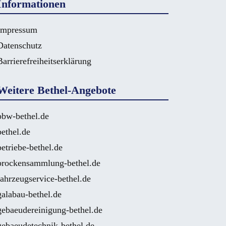
Informationen
Impressum
Datenschutz
Barrierefreiheitserklärung
Weitere Bethel-Angebote
bbw-bethel.de
bethel.de
betriebe-bethel.de
brockensammlung-bethel.de
fahrzeugservice-bethel.de
galabau-bethel.de
gebaeudereinigung-bethel.de
gebaeudetechnik-bethel.de